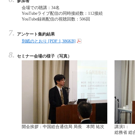
参加者
会場での聴講：34名
YouTubeライブ配信の同時接続数：112接続
YouTube録画配信の視聴回数：506回
アンケート集約結果
別紙のとおり [PDF:1,386KB]
セミナー会場の様子（写真）
開会挨拶：中国総合通信局 局長 本間 祐次
講演1：
総務省 総