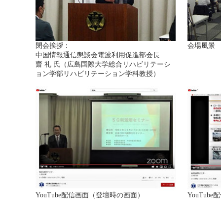
閉会挨拶：
会場風景
中国情報通信懇談会電波利用促進部会長
齋 礼 氏（広島国際大学総合リハビリテーシ
ョン学部リハビリテーション学科教授）
YouTube配信画面（登壇時の画面）
YouTu