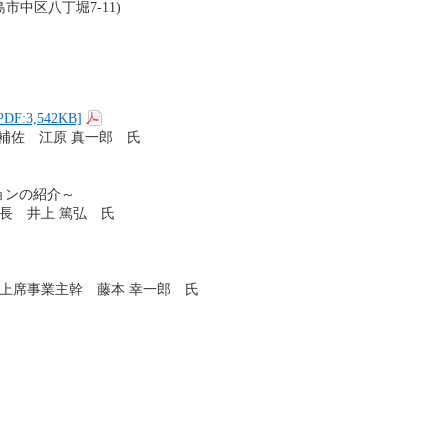
中区八丁堀7-11)
3,542KB]
長補佐 江原 真一郎 氏
ョンの紹介～
部長 井上 篤弘 氏
上席事業主幹 藤本 幸一郎 氏