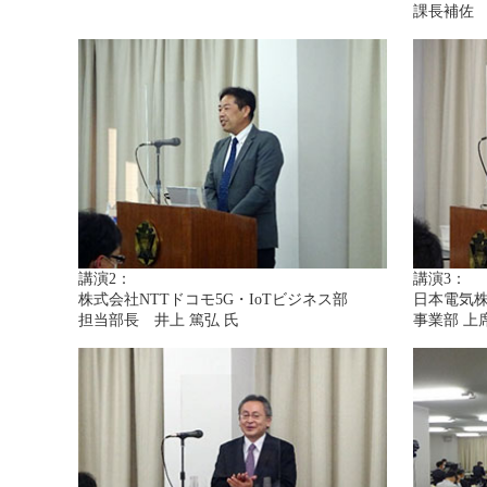
課長補佐 
講演2：
講演3：
株式会社NTTドコモ5G・IoTビジネス部
日本電気株
担当部長 井上 篤弘 氏
事業部 上