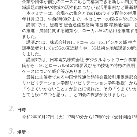
企業や団体が個別のニーズに応じて構築できる新しい制度で
域課題の解決や地域の活性化につながる活用事例など最新
本セミナーは、会場への集合とYouTubeライブ配信の併
年11月12日、午前8時30分まで、本セミナーの模様をYouT
講演1では、総務省 総合通信基盤局 電波部 移動通信課 
の推進・展開に関する施策や、ローカル5Gの活用を推進す
ました。
講演2では、株式会社NTTドコモ 5G・IoTビジネス部 担
話事業者としての5Gの直近動向や、5G技術を地域課題の
りました。
講演3では、日本電気株式会社 デジタルネットワーク事
氏から、5Gとローカル5Gの概要及びその技術の特徴の説
ケースについて紹介等がありました。
最後に主催者である中国情報通信懇談会電波利用促進部会
リハビリテーション学部リハビリテーション学科教授）か
『うまくいかないこと』が新たに現れた。その『うまくいか
とても役に立つと思う。」と閉会の挨拶がありました。
日時
令和2年10月27日（火）13時30分から17時00分（受付開始13
場所