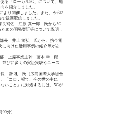
ある「ローカル5G」について、地
動向を紹介しました。
用により開催しました。また、令和2
ubeで録画配信しました。
課長補佐 江原 真一郎 氏から5G
るための開発実証等について説明し
当部長 井上 篤弘 氏から、携帯電
解決に向けた活用事例の紹介等があ
業部 上席事業主幹 藤本 幸一郎
明、並びに多くの実証実験やユース
長 齋 礼 氏（広島国際大学総合
ら、「コロナ禍で、今の世の中に
ないこと』に対処するには、5Gが
時00分）