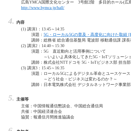
広島YMCA国際文化センター 3号館2階 多目的ホール(広島市
http://www.hymca.jp/hall/
内容
(1) 講演1：13:45～14:35
演題：
5G・ローカル5Gの普及・高度化に向けた取組 [PDF:
講師：総務省 総合通信基盤局 電波部 移動通信課 課
(2) 講演2：14:40～15:30
演題：5G 直近動向と活用事例について
～いよいよ具体化してきた5G・IoTソリューシ
講師：株式会社NTTドコモ 5G・IoTビジネス部 担当
(3) 講演3：15:45～16:35
演題：ローカル5Gによるデジタル革命とユースケース
～どう社会・ビジネスは変わるのか？～
講師：日本電気株式会社 デジタルネットワーク事業部
主催等
主催：中国情報通信懇談会、中国総合通信局
共催：中国経済連合会
協賛：報通信月間推進協議会