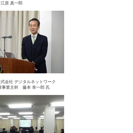
江原 真一郎
式会社 デジタルネットワーク
席事業主幹 藤本 幸一郎 氏