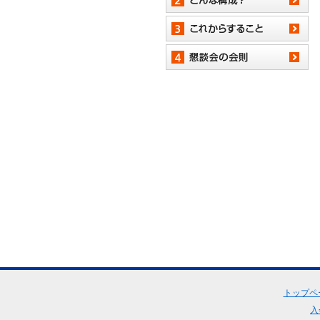
トップペ
入