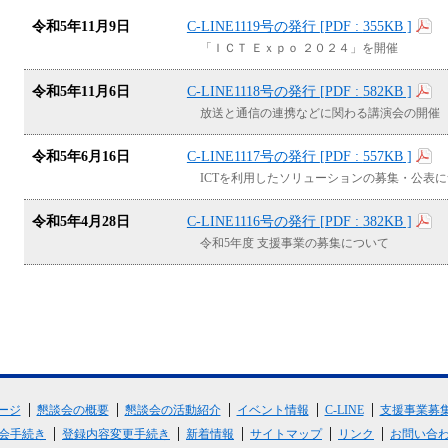
令和5年11月9日
C-LINE1119号の発行
355KB
「ＩＣＴ Ｅｘｐｏ ２０２４」を開催
令和5年11月6日
C-LINE1118号の発行
582KB
放送と通信の連携などに関わる講演会の開催
令和5年6月16日
C-LINE1117号の発行
557KB
ICTを利用したソリューションの募集・公表
令和5年4月28日
C-LINE1116号の発行
382KB
令和5年度 支援事業の募集について
ージ
懇談会の概要
懇談会の活動紹介
イベント情報
C-LINE
支援事業募
会手続き
登録内容変更手続き
新着情報
サイトマップ
リンク
お問い合