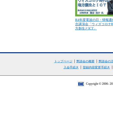
R4年度電波の日・情報通
念講演会「ウィズコロナ
方創生とICT」
トップページ
懇談会の概要
懇談会の
入会手続き
登録内容変更手続き
Copyright © 2006-
20