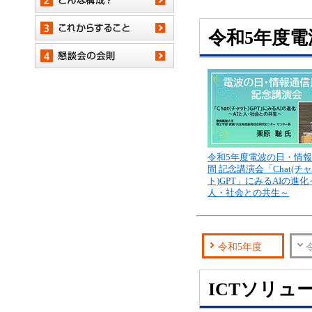
令和5年度
令和5年度電波の日・情
間 記念講演会「Chat(チ
ト)GPT」にみるAIの進化
人・社会との共生～
令和5年度
ICTソリュ