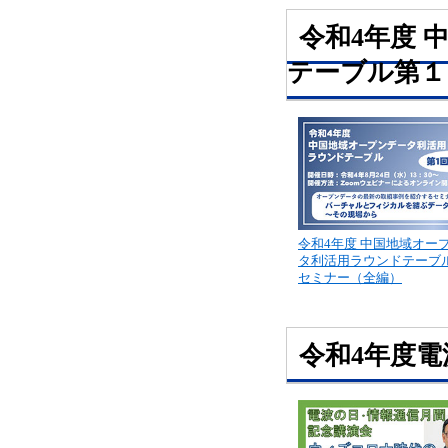
令和4年度
テーブル第１
令和4年度 中国地域オー
タ利活用ラウンドテーブ
セミナー（全編）
令和4年度