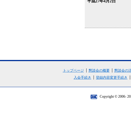
平成27年4月2日
トップページ
懇談会の概要
懇談会の
入会手続き
登録内容変更手続き
Copyright © 2006-
20