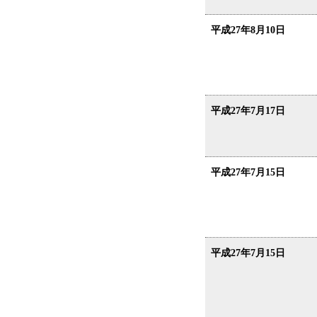
平成27年8月10日
平成27年7月17日
平成27年7月15日
平成27年7月15日