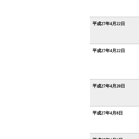
平成27年4月22日
平成27年4月22日
平成27年4月20日
平成27年4月8日