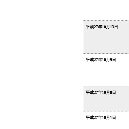
平成27年10月13日
平成27年10月9日
平成27年10月8日
平成27年10月1日