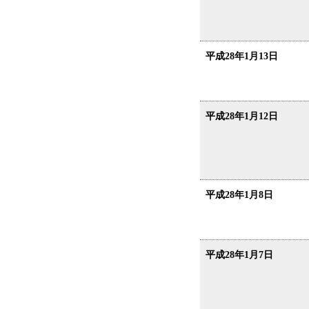
平成28年1月13日
平成28年1月12日
平成28年1月8日
平成28年1月7日