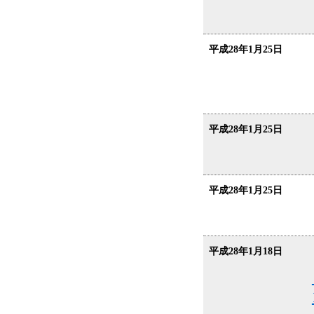
平成28年1月25日
平成28年1月25日
平成28年1月25日
平成28年1月18日