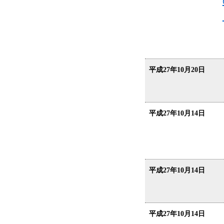
平成27年10月20日
平成27年10月14日
平成27年10月14日
平成27年10月14日