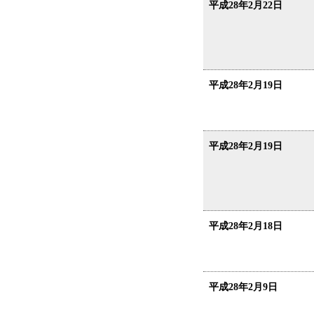
平成28年2月22日
平成28年2月19日
平成28年2月19日
平成28年2月18日
平成28年2月9日