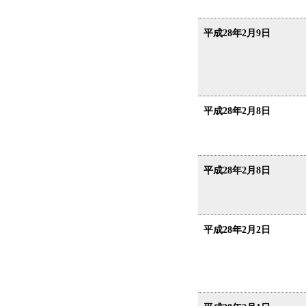
平成28年2月9日
平成28年2月8日
平成28年2月8日
平成28年2月2日