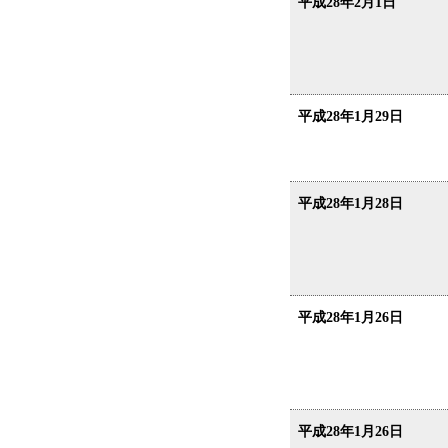
平成28年2月1日
平成28年1月29日
平成28年1月28日
平成28年1月26日
平成28年1月26日