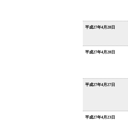
平成27年4月28日
平成27年4月28日
平成27年4月27日
平成27年4月23日